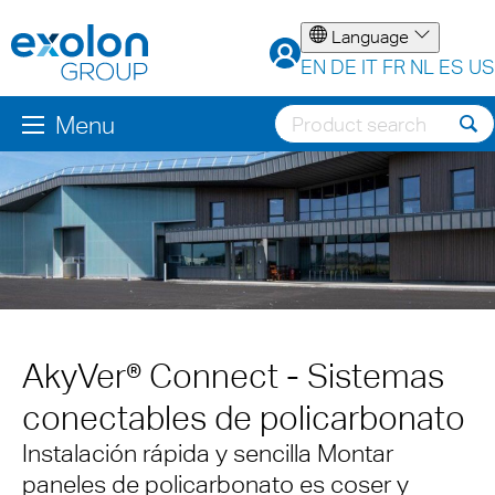
Language
EN
DE
IT
FR
NL
ES
US
Menu
AkyVer® Connect - Sistemas
conectables de policarbonato
Instalación rápida y sencilla Montar
paneles de policarbonato es coser y