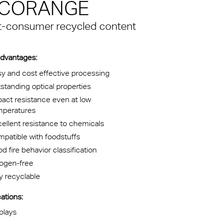
 ECORANGE
e techo
lanchas
to
st-consumer recycled content
e: Erding
sión en
dvantages:
de la
y and cost effective processing
uerto de
standing optical properties
act resistance even at low
mperatures
E Arena,
ellent resistance to chemicals
patible with foodstuffs
d fire behavior classification
Viena
 WS
logen-free
ly recyclable
ations:
plays