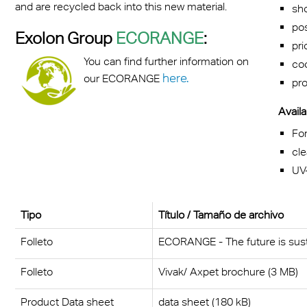
and are recycled back into this new material.
sho
pos
Exolon Group
ECORANGE
:
pri
You can find further information on
coo
here.
our ECORANGE
pro
Availa
Fo
cle
UV
Tipo
Título / Tamaño de archivo
Folleto
ECORANGE - The future is sust
Folleto
Vivak/ Axpet brochure (3 MB)
Product Data sheet
data sheet (180 kB)