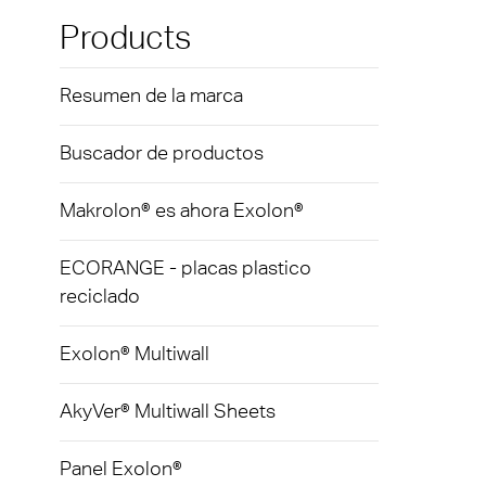
Exolon
Caree
Infor
Products
Cartel
AkyVe
Térmi
Ilumi
Resumen de la marca
Panel
Sector
Buscador de productos
Exolo
Trans
Exolo
Makrolon® es ahora Exolon®
Acris
Inspri
ECORANGE - placas plastico
Inver
reciclado
Vivak
Auto
Curval
Exolon® Multiwall
Barrer
Axpet
AkyVer® Multiwall Sheets
Placa
Panel Exolon®