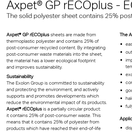
Axpet® GP rECOplus -
® Multiwall
r
mación Técnica
Multi UV IQ-Relax
AR
Cúpula de claraboya d
Protección facial de p
Ventanas policarbona
ería
The solid polyester sheet contains 25% po
r® Multiwall Sheets
nos y condiciones
plegable y transparent
compactas
coches
Multi UV sin goteo
FR
nación LED
Spa, Múnich
 Exolon®
Multi Accessories
Exolon® Optica: Preci
Axpet® GP rECOplus
sheets are made from
The A
 industrial
Claraboyas del hangar 
n® Solid
policarbonato óptico
thermoplastic polyester and contains 25% of
eas
FAQ Placas alveolares
post-consumer recycled content. By integrating
aeronave A380: Aerop
porte masivo
out
n® LED
policarbonato
Titan
post-consumer waste materials into the sheet,
Fráncfort
imp
the material has a lower ecological footprint
talamiento
te
a®
Vista
and improves sustainability.
Techo del estadio: PG
exc
naderos
Sustainability
Gdansk
®
Exolon® Med
com
The Exolon Group is committed to sustainability
moción
and protecting the environment, and actively
goo
Techo del estadio de 
ite®
Pantalla de soldadura
supports and promotes developments which
ha
a acústica
reduce the environmental impact of its products.
®
Silent Sound
ful
Axpet® rECOplus
is a partially circular product:
it contains 25% of post-consumer waste. This
Applic
s compactas opacas
FAQ Solid
means that it contains 25% of polyester from
dis
products which have reached their end-of-life