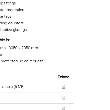
p fittings
ter protection
ce tags
ling counters
tective glazings
ble in:
rmat: 3050 x 2050 mm
ar
-protected up on request
Enlace
ainable (5 MB)