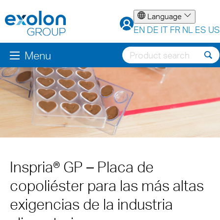
Language
EN
DE
IT
FR
NL
ES
US
Menu
Inspria® GP – Placa de
copoliéster para las más altas
exigencias de la industria