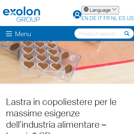
Language
EN
DE
IT
FR
NL
ES
US
Menu
Lastra in copoliestere per le
massime esigenze
dell’industria alimentare –