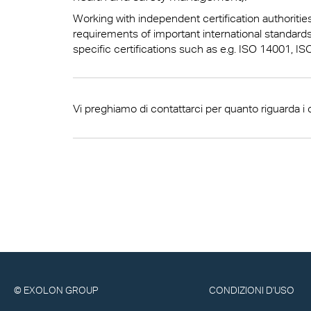
medic
Exolon
Inform
Terms
Working with independent certification authorities 
requirements of important international standards
Protez
AkyVe
specific certifications such as e.g.
I
SO 14001
,
IS
Inseg
Exolo
Illum
Exolo
Vi preghiamo di contattarci per quanto riguarda i cer
Indust
Exolo
Trasp
Inspri
Vetrat
Vivak
Serre
Curval
Traspo
Axpet
Barrie
Lastr
© EXOLON GROUP
CONDIZIONI D'USO