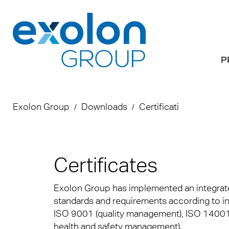
P
Prodotti
Applicazioni
Downloads
Su di noi
Exolon Group
Downloads
Certificati
Panor
Tetti
Opusc
Chi s
Inform
Soluzi
DOP
Dove 
Certificates
´indus
Makro
Sales
Soste
macchi
Exolon Group has implemented an integrat
degli 
ECORA
Certif
Memb
standards and requirements according to i
sosten
ISO 9001 (quality management), ISO 1400
Lastre
Sched
Caree
health and safety management).