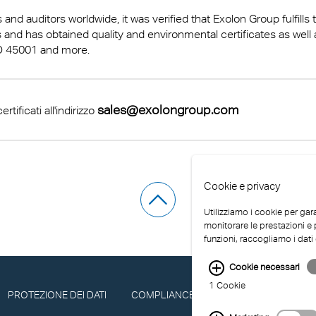
i
Le sensazioni dei mari
Schermo facciale in la
Finestrini auto
® Multiwall
azioni tecniche
 & Conditions
Multi UV IQ-Relax
FR
and auditors worldwide, it was verified that Exolon Group fulfills 
a disposizione di tutti
compatte Exolon Gro
policarbonato
 and has obtained quality and environmental certificates as well 
ione dalle infezioni
r® Multiwall Sheets
Multi UV no drop
Exolon® Optica - Quali
O 45001
and more.
Con l’A380 nel 21°C s
ne
n® Panel
ottica
Accessori per Lastre
Convincente nella funz
inazione LED
n® Solid
Alveolari
Titan
e nell’estetica
sales@exolongroup.com
tificati all'indirizzo
ria
n® LED Sheets
FAQ Lastre in policar
Vista
alveolare
orto di massa
a®
Exolon® Med
Cookie e privacy
e
®
WS Welding Shield
Utilizziamo i cookie per gara
ite®
Silent Sound
monitorare le prestazioni e p
funzioni, raccogliamo i dati 
rti e autoveicoli
®
FAQ Solid
Cookie necessari
ra acustica
e compatte opache
1 Cookie
PROTEZIONE DEI DATI
COMPLIANCE
IMPRONTA