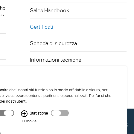
 del Sud
stre
the
Sales Handbook
up
as
tà
ecolo
Certificati
ionalità
Scheda di sicurezza
bonato
Informazioni tecniche
ntire che i nostri siti funzionino in modo affidabile e sicuro, per
er visualizzare contenuti pertinenti e personalizzati. Per far sì che
dei nostri utenti.
Statistiche
1 Cookie
ULTIMO AGGIORNAMENTO: 04.08.2026