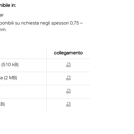
ibile in:
ar
ponibili su richiesta negli spessori 0,75 –
mm.
collegamento
 (510 kB)
a (2 MB)
kB)