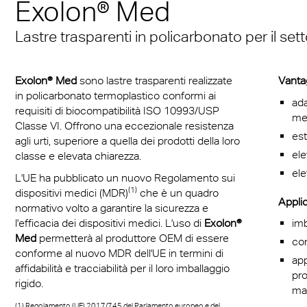
Exolon® Med
i
Le sensazioni dei mari
Schermo facciale in la
Finestrini auto
® Multiwall
azioni tecniche
 & Conditions
Multi UV IQ-Relax
FR
a disposizione di tutti
compatte Exolon Gro
policarbonato
Lastre trasparenti in policarbonato per il sett
ione dalle infezioni
r® Multiwall Sheets
Multi UV no drop
Exolon® Optica - Quali
Con l’A380 nel 21°C s
ne
n® Panel
ottica
Accessori per Lastre
Exolon® Med
sono lastre trasparenti realizzate
Vantag
Convincente nella funz
inazione LED
n® Solid
Alveolari
Titan
in policarbonato termoplastico conformi ai
ada
e nell’estetica
requisiti di biocompatibilità ISO 10993/USP
me
ria
n® LED Sheets
FAQ Lastre in policar
Vista
Classe VI. Offrono una eccezionale resistenza
est
agli urti, superiore a quella dei prodotti della loro
alveolare
ele
orto di massa
a®
Exolon® Med
classe e elevata chiarezza.
ele
L'UE ha pubblicato un nuovo Regolamento sui
e
®
WS Welding Shield
(1)
dispositivi medici (MDR)
che è un quadro
Applic
normativo volto a garantire la sicurezza e
ite®
Silent Sound
l'efficacia dei dispositivi medici. L'uso di
Exolon®
imb
Med
permetterà al produttore OEM di essere
con
rti e autoveicoli
®
FAQ Solid
conforme al nuovo MDR dell'UE in termini di
app
affidabilità e tracciabilità per il loro imballaggio
pro
ra acustica
e compatte opache
rigido.
ma
(1) Regolamento (UE) 2017/745 del Parlamento europeo e del