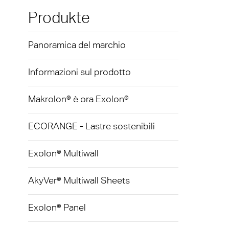
medic
Exolon
Inform
Terms
Produkte
Protez
AkyVe
Panoramica del marchio
Inseg
Exolo
Illum
Informazioni sul prodotto
Exolo
Indust
Exolo
Makrolon® è ora Exolon®
Trasp
Inspri
ECORANGE - Lastre sostenibili
Vetrat
Vivak
Exolon® Multiwall
Serre
Curval
AkyVer® Multiwall Sheets
Traspo
Axpet
Barrie
Lastr
Exolon® Panel