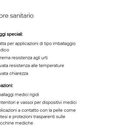
 del Sud
stre
up
ore sanitario
tà
ecolo
gi speciali:
ionalità
tta per applicazioni di tipo imballaggio
dico
bonato
rema resistenza agli urti
vata resistenza alle temperature
vata chiarezza
azioni:
allaggi medici rigidi
tenitori e vassoi per dispositivi medici
licazioni a contatto con la pelle come
tesi e protezioni trasparenti sulle
cchine mediche