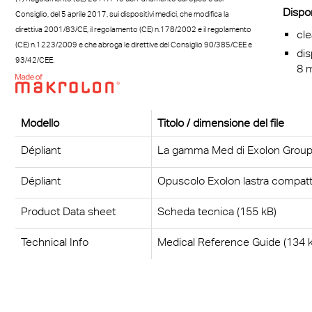
Dispon
Consiglio, del 5 aprile 2017, sui dispositivi medici, che modifica la
direttiva 2001/83/CE, il regolamento (CE) n.178/2002 e il regolamento
cle
(CE) n.1223/2009 e che abroga le direttive del Consiglio 90/385/CEE e
dis
93/42/CEE.
8 
Modello
Titolo / dimensione del file
Dépliant
La gamma Med di Exolon Group
Dépliant
Opuscolo Exolon lastra compatt
Product Data sheet
Scheda tecnica (155 kB)
Technical Info
Medical Reference Guide (134 