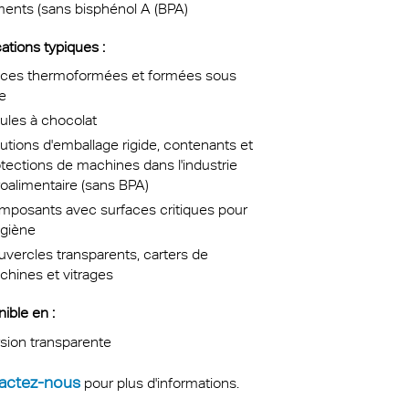
ments (sans bisphénol A (BPA)
ations typiques :
èces thermoformées et formées sous
e
ules à chocolat
utions d'emballage rigide, contenants et
tections de machines dans l'industrie
oalimentaire (sans BPA)
mposants avec surfaces critiques pour
ygiène
vercles transparents, carters de
hines et vitrages
ible en :
sion transparente
actez-nous
pour plus d'informations.