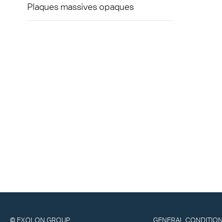
Plaques massives opaques
© EXOLON GROUP
GENERAL CONDITION