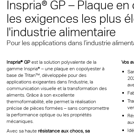
Inspria® GP – Plaque en
L’ambiance des mers d
Masque de protection
® Multiwall
s en plastique pour
cal Information
 & Conditions
Multi UV IQ-Relax
FR
la portée de tous
plaques massives dEx
les exigences les plus é
itifs médicaux
r® Multiwall Sheets
Group
Multi UV no drop
Exolon® Optica - quali
Avec l’A380, le 21ème
l'industrie alimentaire
tion contre les
es clipsables Exolon
optique
Multi Accessories
ions
Convaincant de part s
n® plaques massives
Titan
Pour les applications dans l’industrie aliment
fonctionnalité et son
FAQ Plaques alvéolair
étique
esthétisme
n® LED
Vista
Inspria® GP
est la solution polyvalente de la
Vos a
rage LED
Toiture de stade Vien
a®
Exolon® Med
gamme Inspria® – une plaque en copolyester à
Sa
base de Tritan™, développée pour des
rie
202
®
WS Welding Shield
applications exigeantes dans l'industrie, la
ave
communication visuelle et la transformation des
port de masse
Fa
ite®
Silent Sound
aliments. Grâce à son excellente
Tr
thermoformabilité, elle permet la réalisation
e
ve
®
FAQ Solid
précise de pièces formées – sans compromettre
la performance optique ou les propriétés
Rés
s
es massives opaques
mécaniques.
au
obile
Idé
Avec sa haute
résistance aux chocs, sa