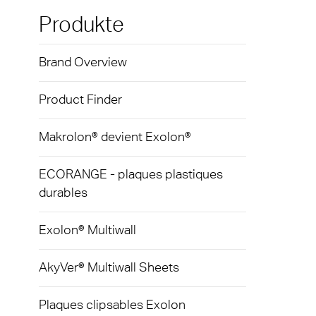
Exolon
Plaque
Techni
Terms
Produkte
dispos
AkyVe
Brand Overview
Protec
Plaqu
infect
Product Finder
Exolo
Signal
Exolo
Makrolon® devient Exolon®
Éclai
Inspri
ECORANGE - plaques plastiques
Indust
durables
Vivak
Trans
Curval
Exolon® Multiwall
Vitrag
Axpet
AkyVer® Multiwall Sheets
Serre
Plaqu
Plaques clipsables Exolon
Autom