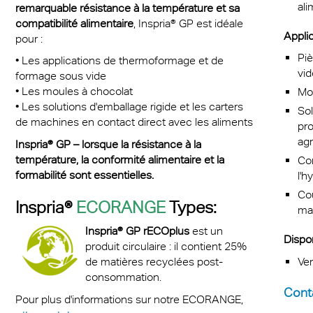
ali
remarquable résistance à la température et sa
re anti-bruit
compatibilité alimentaire
, Inspria® GP est idéale
Applic
pour :
Pi
• Les applications de thermoformage et de
vid
formage sous vide
• Les moules à chocolat
Mo
• Les solutions d'emballage rigide et les carters
Sol
de machines en contact direct avec les aliments
pro
agr
Inspria® GP – lorsque la résistance à la
température, la conformité alimentaire et la
Co
formabilité sont essentielles.
l'h
Cou
Inspria®
ECORANGE
Types:
mac
Inspria® GP rECOplus
est un
Dispon
produit circulaire : il contient 25%
Ver
de matières recyclées post-
consommation.
Cont
Pour plus d'informations sur notre ECORANGE,