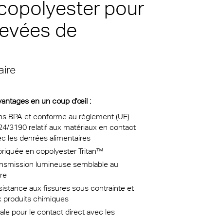
 copolyester pour
u sud à
 en
olon
levées de
té
 siècle
a
aire
es
vantages en un coup d'œil :
ne
ns BPA et conforme au règlement (UE)
4/3190 relatif aux matériaux en contact
c les denrées alimentaires
briquée en copolyester Tritan™
ansmission lumineuse semblable au
rre
istance aux fissures sous contrainte et
x produits chimiques
ale pour le contact direct avec les