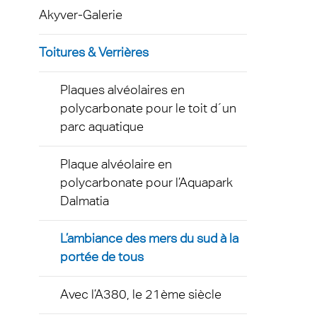
Exolon
Akyver-Galerie
Plaque
Techni
Terms
dispos
AkyVe
Toitures & Verrières
Protec
Plaqu
infect
Plaques alvéolaires en
Exolo
polycarbonate pour le toit d´un
Signal
parc aquatique
Exolo
Éclai
Inspri
Plaque alvéolaire en
Indust
polycarbonate pour l’Aquapark
Vivak
Dalmatia
Trans
Curval
L’ambiance des mers du sud à la
Vitrag
Axpet
portée de tous
Serre
Plaqu
Avec l’A380, le 21ème siècle
Autom