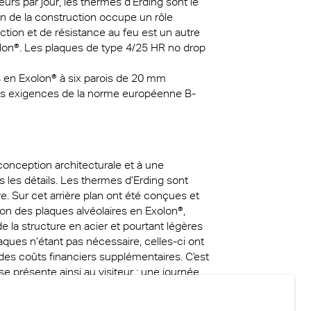
urs par jour, les thermes d’Erding sont le
on de la construction occupe un rôle
ction et de résistance au feu est un autre
olon®. Les plaques de type 4/25 HR no drop
s en Exolon® à six parois de 20 mm
 les exigences de la norme européenne B-
conception architecturale et à une
ns les détails. Les thermes d’Erding sont
e. Sur cet arrière plan ont été conçues et
ion des plaques alvéolaires en Exolon®,
de la structure en acier et pourtant légères
aques n’étant pas nécessaire, celles-ci ont
es coûts financiers supplémentaires. C’est
 présente ainsi au visiteur : une journée