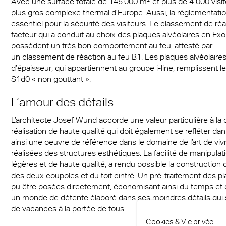
Avec une surface totale de 145.000 m² et plus de 4 000 visite
plus gros complexe thermal d’Europe. Aussi, la réglementati
essentiel pour la sécurité des visiteurs. Le classement de réa
facteur qui a conduit au choix des plaques alvéolaires en Ex
possèdent un très bon comportement au feu, attesté par
un classement de réaction au feu B1. Les plaques alvéolaire
d’épaisseur, qui appartiennent au groupe i-line, remplissent
S1d0 « non gouttant ».
L‘amour des détails
L’architecte Josef Wund accorde une valeur particulière à la 
réalisation de haute qualité qui doit également se refléter da
ainsi une oeuvre de référence dans le domaine de l’art de vivr
réalisées des structures esthétiques. La facilité de manipulat
légères et de haute qualité, a rendu possible la construction 
des deux coupoles et du toit cintré. Un pré-traitement des pl
pu être posées directement, économisant ainsi du temps et d
un monde de détente élaboré dans ses moindres détails qui se
de vacances à la portée de tous.
Cookies & Vie privée