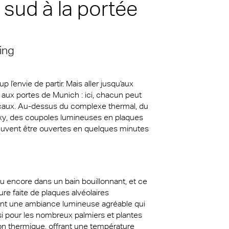
sud à la portée
u sud à
 en
olon
té
 siècle
ing
a
es
l’envie de partir. Mais aller jusqu’aux
 aux portes de Munich : ici, chacun peut
icaux. Au-dessus du complexe thermal, du
ne
axy, des coupoles lumineuses en plaques
peuvent être ouvertes en quelques minutes
 encore dans un bain bouillonnant, et ce
re faite de plaques alvéolaires
éent une ambiance lumineuse agréable qui
si pour les nombreux palmiers et plantes
tion thermique, offrant une température