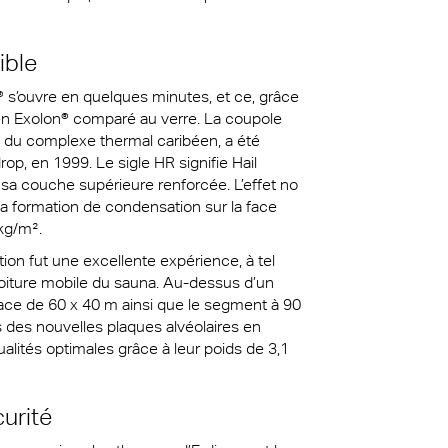
ible
® s’ouvre en quelques minutes, et ce, grâce
en Exolon® comparé au verre. La coupole
 du complexe thermal caribéen, a été
op, en 1999. Le sigle HR signifie Hail
à sa couche supérieure renforcée. L’effet no
a formation de condensation sur la face
 kg/m².
tion fut une excellente expérience, à tel
toiture mobile du sauna. Au-dessus d’un
face de 60 x 40 m ainsi que le segment à 90
s des nouvelles plaques alvéolaires en
alités optimales grâce à leur poids de 3,1
urité