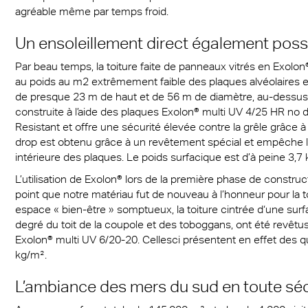
agréable même par temps froid.
re anti-bruit
Un ensoleillement direct également poss
Par beau temps, la toiture faite de panneaux vitrés en Exolon
au poids au m2 extrêmement faible des plaques alvéolaires 
de presque 23 m de haut et de 56 m de diamètre, au-dessus
construite à l’aide des plaques Exolon® multi UV 4/25 HR no dr
Resistant et offre une sécurité élevée contre la grêle grâce 
drop est obtenu grâce à un revêtement spécial et empêche l
intérieure des plaques. Le poids surfacique est d’à peine 3,7
L’utilisation de Exolon® lors de la première phase de construc
point que notre matériau fut de nouveau à l’honneur pour la 
espace « bien-être » somptueux, la toiture cintrée d‘une sur
degré du toit de la coupole et des toboggans, ont été revêtu
Exolon® multi UV 6/20-20. Cellesci présentent en effet des qu
kg/m².
L’ambiance des mers du sud en toute séc