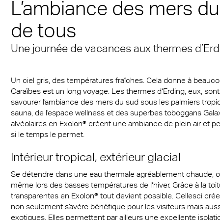
L’ambiance des mers du 
L’ambiance des mers d
Masque de protection
® Multiwall
s en plastique pour
cal Information
 & Conditions
Multi UV IQ-Relax
FR
la portée de tous
plaques massives dEx
de tous
itifs médicaux
r® Multiwall Sheets
Group
Multi UV no drop
Exolon® Optica - quali
Avec l’A380, le 21ème
tion contre les
Une journée de vacances aux thermes d’Erd
es clipsables Exolon
optique
Multi Accessories
ions
Convaincant de part s
n® plaques massives
Titan
fonctionnalité et son
FAQ Plaques alvéolair
Un ciel gris, des températures fraîches. Cela donne à beaucoup 
étique
esthétisme
n® LED
Vista
Caraïbes est un long voyage. Les thermes d‘Erding, eux, sont
savourer l’ambiance des mers du sud sous les palmiers trop
rage LED
Toiture de stade Vien
a®
Exolon® Med
sauna, de l’espace wellness et des superbes toboggans Gal
alvéolaires en Exolon® créent une ambiance de plein air et 
rie
®
WS Welding Shield
si le temps le permet.
port de masse
Intérieur tropical, extérieur glacial
ite®
Silent Sound
e
Se détendre dans une eau thermale agréablement chaude, ou
®
FAQ Solid
même lors des basses températures de l‘hiver. Grâce à la toitu
s
transparentes en Exolon® tout devient possible. Cellesci cr
es massives opaques
non seulement s’avère bénéfique pour les visiteurs mais aus
obile
exotiques. Elles permettent par ailleurs une excellente isola