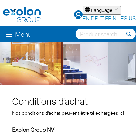
Language
EN
DE
IT
FR
NL
ES
US
Menu
Conditions d'achat
Nos conditions d'achat peuvent être téléchargées ici
:
Exolon Group NV