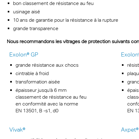
bon classement de résistance au feu
re anti-bruit
usinage aisé
10 ans de garantie pour la résistance à la rupture
grande transparence
Nous recommandons les vitrages de protection suivants contr
Exolon® GP
Exolon
grande résistance aux chocs
résis
cintrable à froid
plaqu
transformation aisée
grand
épaisseur jusqu'à 6 mm
épais
classement de résistance au feu
class
en conformité avec la norme
confo
EN 13501, B -s1, d0
EN 13
Vivak®
Axpet®