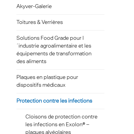
Exolon
Akyver-Galerie
Plaque
Techni
Terms
dispos
AkyVe
Toitures & Verrières
Protec
Plaqu
infect
Solutions Food Grade pour l
Exolo
´industrie agroalimentaire et les
Signal
équipements de transformation
Exolo
des aliments
Éclai
Inspri
Indust
Plaques en plastique pour
Vivak
dispositifs médicaux
Trans
Curval
Protection contre les infections
Vitrag
Axpet
Serre
Cloisons de protection contre
Plaqu
les infections en Exolon® –
Autom
plaques alvéolaires