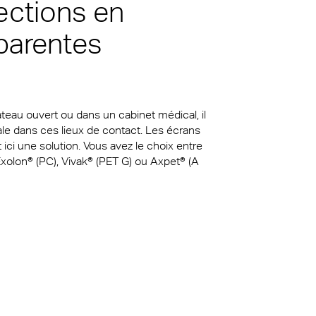
fections en
u sud à
 en
olon
parentes
té
 siècle
a
es
ateau ouvert ou dans un cabinet médical, il
le dans ces lieux de contact. Les écrans
ici une solution. Vous avez le choix entre
ne
xolon® (PC), Vivak® (PET G) ou Axpet® (A