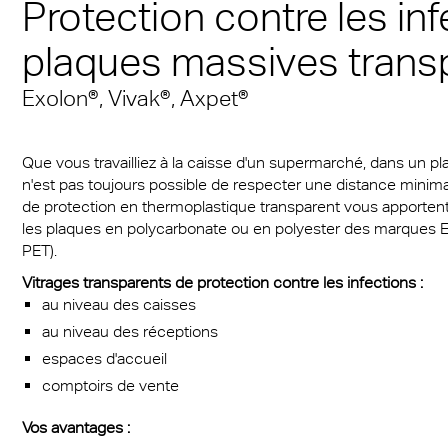
Protection contre les in
L’ambiance des mers d
Masque de protection
® Multiwall
s en plastique pour
cal Information
 & Conditions
Multi UV IQ-Relax
FR
la portée de tous
plaques massives dEx
plaques massives trans
itifs médicaux
r® Multiwall Sheets
Group
Multi UV no drop
Exolon® Optica - quali
Avec l’A380, le 21ème
tion contre les
Exolon®, Vivak®, Axpet®
es clipsables Exolon
optique
Multi Accessories
ions
Convaincant de part s
n® plaques massives
Titan
fonctionnalité et son
FAQ Plaques alvéolair
Que vous travailliez à la caisse d'un supermarché, dans un pl
étique
esthétisme
n® LED
Vista
n'est pas toujours possible de respecter une distance minima
de protection en thermoplastique transparent vous apportent 
rage LED
Toiture de stade Vien
a®
Exolon® Med
les plaques en polycarbonate ou en polyester des marques E
PET).
rie
®
WS Welding Shield
Vitrages transparents de protection contre les infections :
port de masse
au niveau des caisses
ite®
Silent Sound
au niveau des réceptions
e
espaces d'accueil
®
FAQ Solid
comptoirs de vente
s
es massives opaques
Vos avantages :
obile