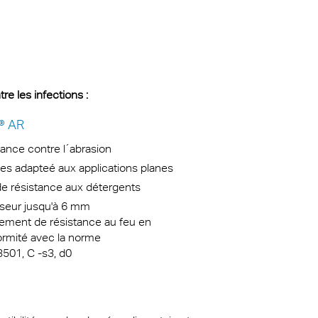
e les infections :
® AR
tance contre l´abrasion
es adapteé aux applications planes
e résistance aux détergents
seur jusqu'à 6 mm
ement de résistance au feu en
rmité avec la norme
501, C -s3, d0