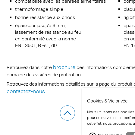
compatibilité avec les denrées alimentaires
compa
thermoformage simple
plaqu
bonne résistance aux chocs
rigid
épaisseur jusqu'à 6 mm,
épais
lassement de résistance au feu
class
en conformité avec la norme
en co
EN 13501, B -s1, d0
EN 13
brochure
Retrouvez dans notre
des informations complément
domaine des visières de protection.
Retrouvez des informations détaillées sur la page du produit 
contactez-nous
Cookies & Vie privée
Nous utilisons des cookies p
pour en surveiller les perf
cet effet, nous procédons à