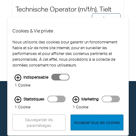
Technische Operator (m/f/n), Tielt
apply now
Cookies & Vie privée
Nous utilisons des cookies pour garantir un fonctionnement
fiable et sûr de notre site Internet, pour en surveiller les
performances et pour afficher des contenus pertinents et
personnalisés. À cet effet, nous procédons à la collecte de
données concernant nos utilisateurs.
Indispensable
1 Cookie
© EXOLON GROUP
GENERAL CONDITIONS OF USE
Statistiques
Marketing
PRIVACY STATEMENT
1 Cookie
1 Cookie
COMPLIANCE
IMPRINT
Sauvegarder les
Accepter tous les cookies
paramétrages
LAST UPDATED: 04.08.2026