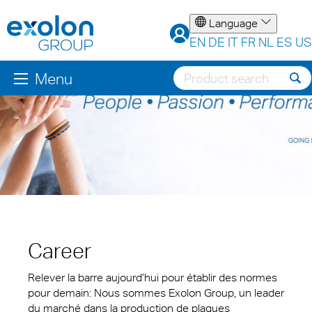
Language
EN
DE
IT
FR
NL
ES
US
Menu
Career
Relever la barre aujourd’hui pour établir des normes
pour demain: Nous sommes Exolon Group, un leader
du marché dans la production de plaques