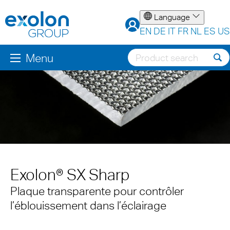
Language
EN
DE
IT
FR
NL
ES
US
Menu
Exolon® SX Sharp
Plaque transparente pour contrôler
l’éblouissement dans l’éclairage