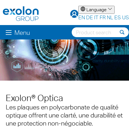
Language
EN
DE
IT
FR
NL
ES
US
Menu
Exolon® Optica
Les plaques en polycarbonate de qualité
optique offrent une clarté, une durabilité et
une protection non-négociable.