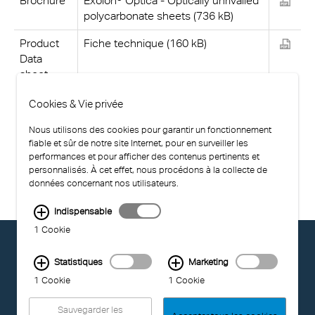
Brochure
Exolon® Optica - Optically unrivalled
polycarbonate sheets (736 kB)
Product
Fiche technique (160 kB)
Data
sheet
Cookies & Vie privée
Nous utilisons des cookies pour garantir un fonctionnement
fiable et sûr de notre site Internet, pour en surveiller les
performances et pour afficher des contenus pertinents et
personnalisés. À cet effet, nous procédons à la collecte de
données concernant nos utilisateurs.
Indispensable
1 Cookie
© EXOLON GROUP
GENERAL CONDITIONS OF USE
Statistiques
Marketing
PRIVACY STATEMENT
1 Cookie
1 Cookie
COMPLIANCE
IMPRINT
Sauvegarder les