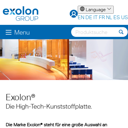
Language
EN
DE
IT
FR
NL
ES
US
Menu
Exolon®
Die High-Tech-Kunststoffplatte.
Die Marke Exolon® steht für eine große Auswahl an