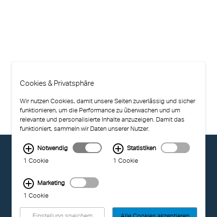
Cookies & Privatsphäre
Wir nutzen Cookies, damit unsere Seiten zuverlässig und sicher
funktionieren, um die Performance zu überwachen und um
relevante und personalisierte Inhalte anzuzeigen. Damit das
funktioniert, sammeln wir Daten unserer Nutzer.
Notwendig
Statistiken
© EXOLON GROUP
1 Cookie
1 Cookie
NUTZUNGSBEDINGUNGEN
DATENSCHUTZ
COMPLIANCE
Marketing
BARRIEREFREIHEIT
1 Cookie
IMPRESSUM
Einstellung speichern
Alle Cookies akzeptieren