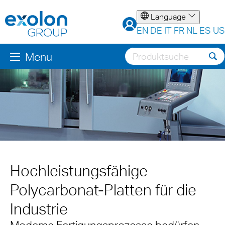
Language
EN
DE
IT
FR
NL
ES
US
Menu
Hochleistungsfähige
Polycarbonat-Platten für die
Industrie