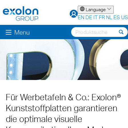
Language
EN
DE
IT
FR
NL
ES
US
Menu
Für Werbetafeln & Co.: Exolon®
Kunststoffplatten garantieren
die optimale visuelle