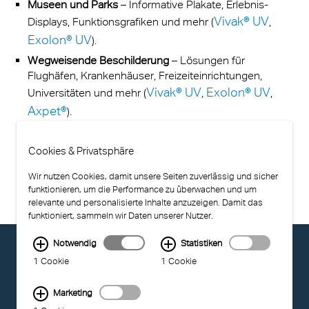
Museen und Parks
– Informative Plakate, Erlebnis-
Vivak® UV
Displays, Funktionsgrafiken und mehr (
,
Exolon® UV
).
Wegweisende Beschilderung
– Lösungen für
Flughäfen, Krankenhäuser, Freizeiteinrichtungen,
Vivak® UV
Exolon® UV
Universitäten und mehr (
,
,
Axpet®
).
Cookies & Privatsphäre
Wir nutzen Cookies, damit unsere Seiten zuverlässig und sicher
funktionieren, um die Performance zu überwachen und um
relevante und personalisierte Inhalte anzuzeigen. Damit das
funktioniert, sammeln wir Daten unserer Nutzer.
Notwendig
Statistiken
© EXOLON GROUP
1 Cookie
1 Cookie
NUTZUNGSBEDINGUNGEN
DATENSCHUTZ
COMPLIANCE
Marketing
BARRIEREFREIHEIT