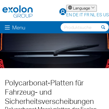
Language
EN
DE
IT
FR
NL
ES
US
Menu
Polycarbonat-Platten für
Fahrzeug- und
Sicherheitsverscheibungen