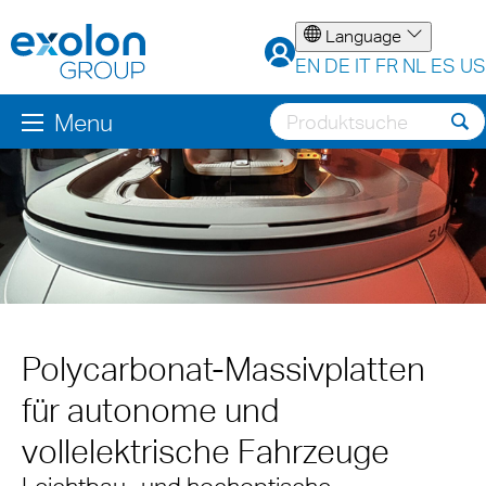
Language
EN
DE
IT
FR
NL
ES
US
Menu
Polycarbonat-Massivplatten
für autonome und
vollelektrische Fahrzeuge