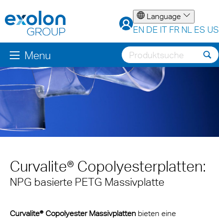
Language
EN
DE
IT
FR
NL
ES
US
Menu
Curvalite® Copolyesterplatten:
NPG basierte PETG Massivplatte
Curvalite® Copolyester Massivplatten
bieten eine