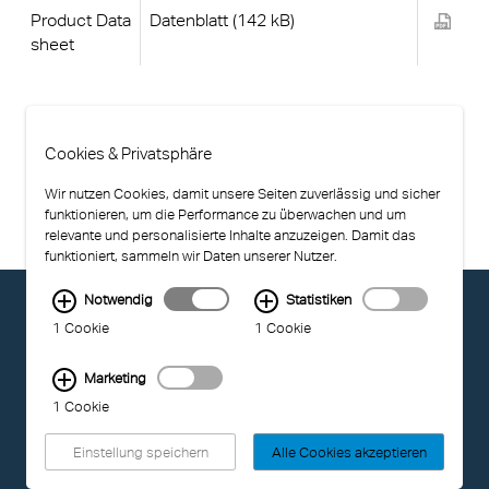
Product Data
Datenblatt (142 kB)
sheet
Cookies & Privatsphäre
Wir nutzen Cookies, damit unsere Seiten zuverlässig und sicher
funktionieren, um die Performance zu überwachen und um
relevante und personalisierte Inhalte anzuzeigen. Damit das
funktioniert, sammeln wir Daten unserer Nutzer.
Notwendig
Statistiken
© EXOLON GROUP
1 Cookie
1 Cookie
NUTZUNGSBEDINGUNGEN
DATENSCHUTZ
COMPLIANCE
Marketing
BARRIEREFREIHEIT
1 Cookie
IMPRESSUM
Einstellung speichern
Alle Cookies akzeptieren
ZULETZT AKTUALISIERT: 04.08.2026