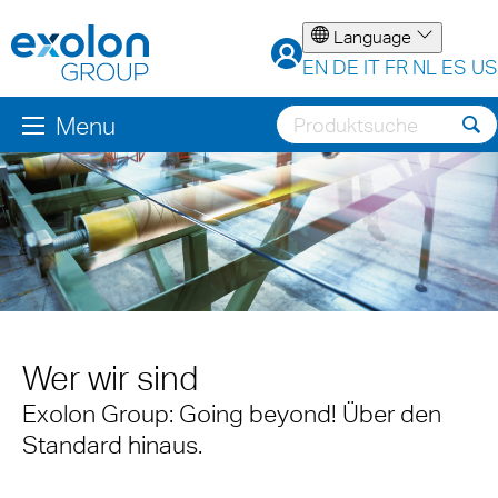
Language
EN
DE
IT
FR
NL
ES
US
Menu
Wer wir sind
Exolon Group: Going beyond! Über den
Standard hinaus.