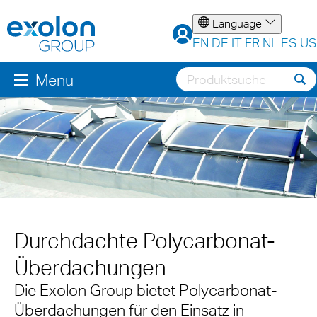
Language
EN
DE
IT
FR
NL
ES
US
Menu
Durchdachte Polycarbonat-
Überdachungen
Die Exolon Group bietet Polycarbonat-
Überdachungen für den Einsatz in