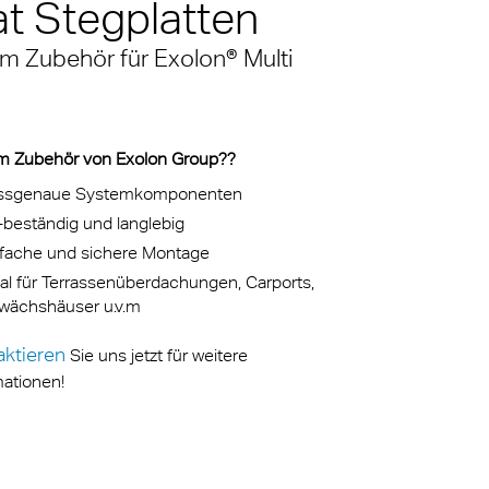
t Stegplatten
TG
m Zubehör für Exolon® Multi
sche
llianz
 Zubehör von Exolon Group??
onalität
ssgenaue Systemkomponenten
beständig und langlebig
nfache und sichere Montage
al für Terrassenüberdachungen, Carports,
wächshäuser u.v.m
aktieren
Sie uns jetzt für weitere
mationen!