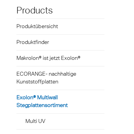
Exolon
Caree
Techn
Products
Stegp
Infekt
Terms
AkyVe
Visue
Produktübersicht
Exolo
LED-B
Produktfinder
Exolo
Indust
Makrolon® ist jetzt Exolon®
Exolo
Öffent
ECORANGE- nachhaltige
Inspri
Versc
Kunststoffplatten
Vivak
Gewäc
Exolon® Multiwall
Curval
Autom
Stegplattensortiment
Axpet
Lärms
Multi UV
Opake