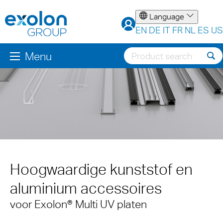
Language
EN
DE
IT
FR
NL
ES
US
Menu
Hoogwaardige kunststof en
aluminium accessoires
voor Exolon® Multi UV platen