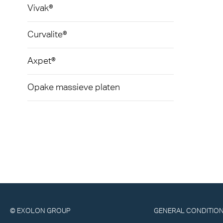
Vivak®
Curvalite®
Axpet®
Opake massieve platen
© EXOLON GROUP
GENERAL CONDITION