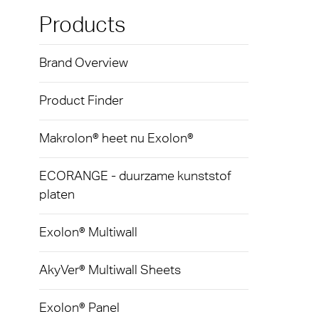
Exolon
Loop
Kunst
Techni
Products
hulpm
AkyVe
Terms
Brand Overview
Tegen
Exolo
produ
Product Finder
Exolo
Licht
Exolo
Makrolon® heet nu Exolon®
Led-ve
Inspri
ECORANGE - duurzame kunststof
Indust
platen
Vivak
Massa
Curval
Exolon® Multiwall
Begla
Axpet
AkyVer® Multiwall Sheets
Tuinb
Opake
Exolon® Panel
Autom