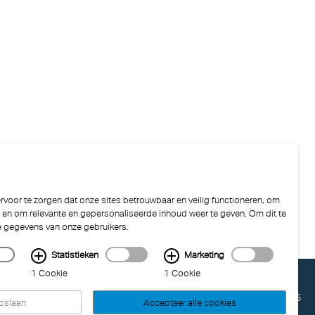
voor te zorgen dat onze sites betrouwbaar en veilig functioneren, om
n en om relevante en gepersonaliseerde inhoud weer te geven. Om dit te
e gegevens van onze gebruikers.
Statistieken
Marketing
1 Cookie
1 Cookie
LAST UPDATED: 04.08.2026
opslaan
Accepteer alle cookies