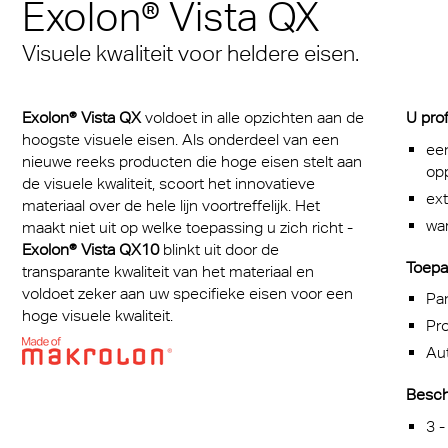
Exolon® Vista QX
Een mediterrane sfeer
® Multiwall
baan
stof platen voor medische
cal Information
Multi UV IQ-Relax
FR
iedereen
Massief gelaatsscher
Visuele kwaliteit voor heldere eisen.
iddelen
r® Multiwall Sheets
 & Conditions
Exolon Group
Multi UV no drop
Exolon® Optica - Opti
Met de A380 de 21 st
 infecties beschermende
n® Panel
kwaliteit
in
Multi Accessories
Exolon® Vista QX
voldoet in alle opzichten aan de
U prof
cten
n® Solid
Titan
hoogste visuele eisen. Als onderdeel van een
een
Overtuigend, zowel es
FAQ Meerwandige
nieuwe reeks producten die hoge eisen stelt aan
reclame
opp
als qua functionaliteit
n® LED
Polycarbonaat Plaat
Vista
de visuele kwaliteit, scoort het innovatieve
ex
materiaal over de hele lijn voortreffelijk. Het
rlichting
wa
a®
Exolon® Med
maakt niet uit op welke toepassing u zich richt -
Exolon
® Vista QX10
blinkt uit door de
rie
Toepa
®
WS Welding Shield
transparante kwaliteit van het materiaal en
voldoet zeker aan uw specifieke eisen voor een
Pa
transport
ite®
Silent Sound
hoge visuele kwaliteit.
Pro
zing
Aut
®
FAQ Solid
ouwkassen
Beschi
 massieve platen
3 -
obiel