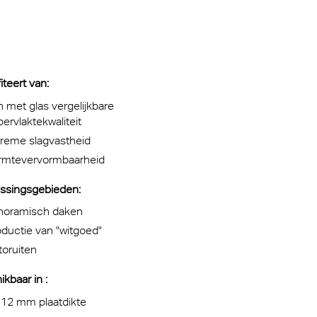
 voor
m van de
sche
e eeuw
iteert van
:
 met glas vergelijkbare
thetisch
ervlaktekwaliteit
treme slagvastheid
rmtevervormbaarheid
ssingsgebieden
:
noramisch daken
ductie van "witgoed"
oruiten
kbaar in :
 12 mm plaatdikte