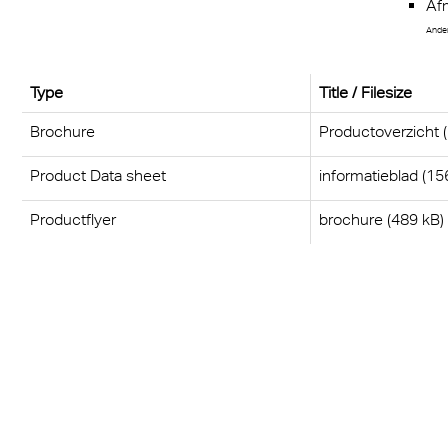
Af
dsafscherming
Ander
Type
Title / Filesize
Brochure
Productoverzicht 
Product Data sheet
informatieblad (15
Productflyer
brochure (489 kB)