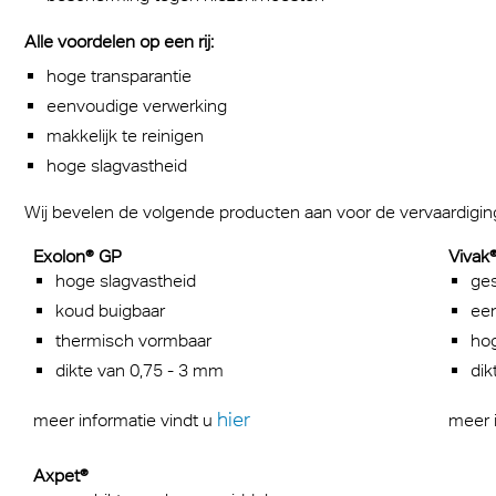
dsafscherming
Alle voordelen op een rij:
hoge transparantie
eenvoudige verwerking
makkelijk te reinigen
hoge slagvastheid
Wij bevelen de volgende producten aan voor de vervaardig
Exolon® GP
Vivak
hoge slagvastheid
ges
koud buigbaar
ee
thermisch vormbaar
hog
dikte van 0,75 - 3 mm
dik
hier
meer informatie vindt u
meer 
Axpet®