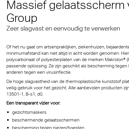
Massief gelaatsscherm 
Een mediterrane sfeer
® Multiwall
baan
stof platen voor medische
cal Information
Multi UV IQ-Relax
FR
iedereen
Massief gelaatsscher
Group
iddelen
r® Multiwall Sheets
 & Conditions
Exolon Group
Multi UV no drop
Exolon® Optica - Opti
Met de A380 de 21 st
 infecties beschermende
Zeer slagvast en eenvoudig te verwerken
n® Panel
kwaliteit
in
Multi Accessories
cten
n® Solid
Titan
Overtuigend, zowel es
FAQ Meerwandige
Of het nu gaat om artsenpraktijken, ziekenhuizen, bejaardent
reclame
als qua functionaliteit
n® LED
Polycarbonaat Plaat
Vista
minimumafstand kan niet altijd in acht worden genomen. Hier
polycarbonaat of polyesterplaten van de merken Makrolon® (P
rlichting
a®
Exolon® Med
passende oplossing. Ze zijn geschikt als bescherming tege
anderen tegen een virusinfectie.
rie
®
WS Welding Shield
De hoge slagvastheid van de thermoplastische kunststof pla
transport
veilig gebruik voor het gezicht. Alle aanbevolen producten 
ite®
Silent Sound
13501-1, B-s1, d0.
zing
Een transparant vizier voor:
®
FAQ Solid
ouwkassen
gezichtsmaskers
 massieve platen
beschermende gelaatsschermen
obiel
bescherming tegen niezen/hoesten