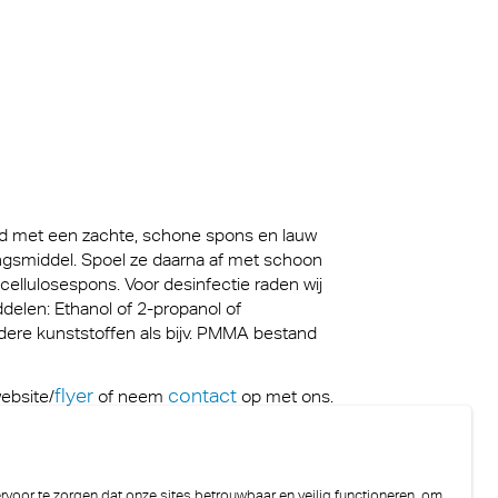
d met een zachte, schone spons en lauw
igingsmiddel. Spoel ze daarna af met schoon
ellulosespons. Voor desinfectie raden wij
delen: Ethanol of 2-propanol of
ndere kunststoffen als bijv. PMMA bestand
flyer
contact
ebsite/
of neem
op met ons.
voor te zorgen dat onze sites betrouwbaar en veilig functioneren, om