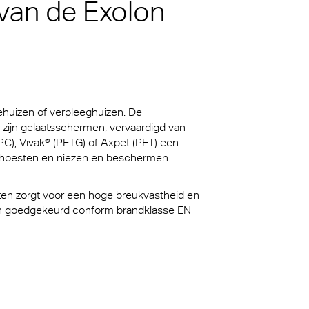
van de Exolon
 voor
m van de
sche
e eeuw
thetisch
ehuizen of verpleeghuizen. De
 zijn gelaatsschermen, vervaardigd van
C), Vivak® (PETG) of Axpet (PET) een
n hoesten en niezen en beschermen
ten zorgt voor een hoge breukvastheid en
zijn goedgekeurd conform brandklasse EN