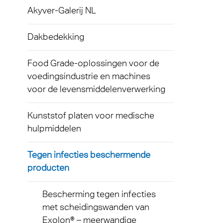
Exolon
Loop
Akyver-Galerij NL
Kunst
Techni
hulpm
AkyVe
Terms
Dakbedekking
Tegen
Exolo
produ
Food Grade-oplossingen voor de
Exolo
voedingsindustrie en machines
Licht
voor de levensmiddelenverwerking
Exolo
Led-ve
Inspri
Kunststof platen voor medische
Indust
hulpmiddelen
Vivak
Massa
Tegen infecties beschermende
Curval
producten
Begla
Axpet
Tuinb
Bescherming tegen infecties
Opake
met scheidingswanden van
Autom
Exolon® – meerwandige