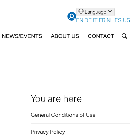
Language
EN
DE
IT
FR
NL
ES
US
NEWS/EVENTS
ABOUT US
CONTACT
H |
bonaat
ecties
ulti UV
shuttle
n van
k
ge
You are here
ng as an
bonaat
ction of
General Conditions of Use
ecties
ree
sieve
en
Privacy Policy