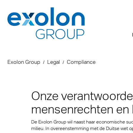
Producten
Toepassingen
Downloads
About us
Exolon Group
Legal
Compliance
Brand
Akyver
Broch
Wie wi
Produ
Dakbe
DOP
Waar 
Onze verantwoordel
Makro
Food 
Sales
Duurz
mensenrechten en h
de vo
Grou
ECOR
Certif
machi
De Exolon Group wil naast haar economische suc
kunsts
Lidma
leven
Veilig
milieu. In overeenstemming met de Duitse wet op