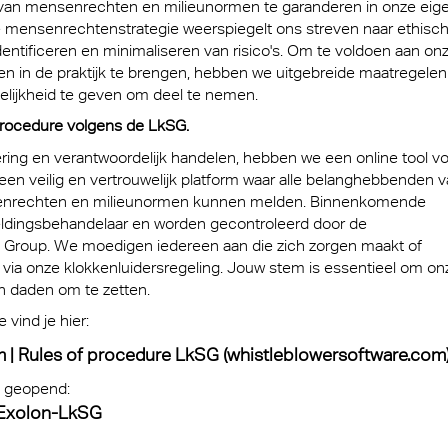
g van mensenrechten en milieunormen te garanderen in onze eig
Een mediterrane sfeer
® Multiwall
baan
stof platen voor medische
cal Information
Multi UV IQ-Relax
FR
ze mensenrechtenstrategie weerspiegelt ons streven naar ethisc
iedereen
Massief gelaatsscher
dentificeren en minimaliseren van risico's. Om te voldoen aan on
iddelen
r® Multiwall Sheets
 & Conditions
Exolon Group
Multi UV no drop
Exolon® Optica - Opti
n in de praktijk te brengen, hebben we uitgebreide maatregelen
Met de A380 de 21 st
ijkheid te geven om deel te nemen.
 infecties beschermende
n® Panel
kwaliteit
in
Multi Accessories
cten
nprocedure volgens de LkSG.
n® Solid
Titan
Overtuigend, zowel es
FAQ Meerwandige
ering en verantwoordelijk handelen, hebben we een online tool v
reclame
en veilig en vertrouwelijk platform waar alle belanghebbenden 
als qua functionaliteit
n® LED
Polycarbonaat Plaat
Vista
senrechten en milieunormen kunnen melden. Binnenkomende
rlichting
eldingsbehandelaar en worden gecontroleerd door de
a®
Exolon® Med
 Group. We moedigen iedereen aan die zich zorgen maakt of
rie
ia onze klokkenluidersregeling. Jouw stem is essentieel om on
®
WS Welding Shield
in daden om te zetten.
transport
ite®
Silent Sound
vind je hier:
zing
| Rules of procedure LkSG (whistleblowersoftware.com
®
FAQ Solid
ouwkassen
n geopend:
 massieve platen
/Exolon-LkSG
obiel