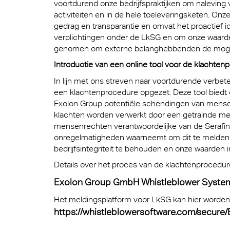
voortdurend onze bedrijfspraktijken om nalevin
Exolon
Loop
Kunst
Techni
activiteiten en in de hele toeleveringsketen. On
gedrag en transparantie en omvat het proactief i
hulpm
AkyVe
Terms
verplichtingen onder de LkSG en om onze waarde
genomen om externe belanghebbenden de mogel
Tegen
Exolo
produ
Introductie van een online tool voor de klachte
Exolo
In lijn met ons streven naar voortdurende verbet
Licht
een klachtenprocedure opgezet. Deze tool biedt e
Exolo
Exolon Group potentiële schendingen van men
Led-ve
klachten worden verwerkt door een getrainde m
Inspri
mensenrechten verantwoordelijke van de Serafin
Indust
onregelmatigheden waarneemt om dit te melden v
Vivak
bedrijfsintegriteit te behouden en onze waarden 
Massa
Curval
Details over het proces van de klachtenprocedure 
Begla
Exolon Group GmbH Whistleblower System 
Axpet
Tuinb
Het meldingsplatform voor LkSG kan hier worde
Opake
https://whistleblowersoftware.com/secure
Autom