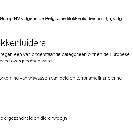
dsafscherming
roup NV volgens de Belgische klokkenluidersrichtlijn, volg
okkenluiders
n tegen één van onderstaande categorieën binnen de Europese
tgeving overgenomen werd.
oorkoming van witwassen van geld en terrorismefinanciering
 diergezondheid en dierenwelzijn