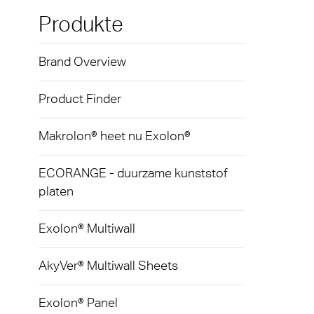
Exolon
Loop
Kunst
Techni
Produkte
hulpm
AkyVe
Terms
Brand Overview
Tegen
Exolo
produ
Product Finder
Exolo
Licht
Exolo
Makrolon® heet nu Exolon®
Led-ve
Inspri
ECORANGE - duurzame kunststof
Indust
platen
Vivak
Massa
Curval
Exolon® Multiwall
Begla
Axpet
AkyVer® Multiwall Sheets
Tuinb
Opake
Exolon® Panel
Autom