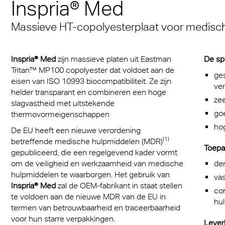
Inspria® Med
Een mediterrane sfeer
® Multiwall
baan
stof platen voor medische
cal Information
Multi UV IQ-Relax
FR
iedereen
Massief gelaatsscher
Massieve HT-copolyesterplaat voor medisc
iddelen
r® Multiwall Sheets
 & Conditions
Exolon Group
Multi UV no drop
Exolon® Optica - Opti
Met de A380 de 21 st
 infecties beschermende
n® Panel
kwaliteit
in
Multi Accessories
Inspria® Med
zijn massieve platen uit Eastman
De sp
cten
n® Solid
Titan
Tritan™ MP100 copolyester dat voldoet aan de
ge
Overtuigend, zowel es
FAQ Meerwandige
eisen van ISO 10993 biocompatibiliteit. Ze zijn
reclame
ve
als qua functionaliteit
n® LED
Polycarbonaat Plaat
Vista
helder transparant en combineren een hoge
zee
slagvastheid met uitstekende
rlichting
go
a®
Exolon® Med
thermovormeigenschappen
ho
rie
De EU heeft een nieuwe verordening
®
WS Welding Shield
(1)
betreffende medische hulpmiddelen (MDR)
Toepa
transport
gepubliceerd, die een regelgevend kader vormt
ite®
Silent Sound
om de veiligheid en werkzaamheid van medische
den
zing
hulpmiddelen te waarborgen. Het gebruik van
va
®
FAQ Solid
Inspria® Med
zal de OEM-fabrikant in staat stellen
con
ouwkassen
te voldoen aan de nieuwe MDR van de EU in
hu
 massieve platen
termen van betrouwbaarheid en traceerbaarheid
obiel
voor hun starre verpakkingen.
Leverb