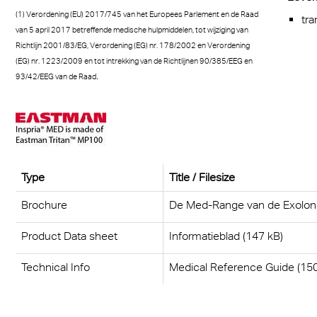
(1) Verordening (EU) 2017/745 van het Europees Parlement en de Raad
tr
dsafscherming
van 5 april 2017 betreffende medische hulpmiddelen, tot wijziging van
Richtlijn 2001/83/EG, Verordening (EG) nr. 178/2002 en Verordening
(EG) nr. 1223/2009 en tot intrekking van de Richtlijnen 90/385/EEG en
.
93/42/EEG van de Raad
Type
Title / Filesize
Brochure
De Med-Range van de Exolon 
Product Data sheet
Informatieblad (147 kB)
Technical Info
Medical Reference Guide (150