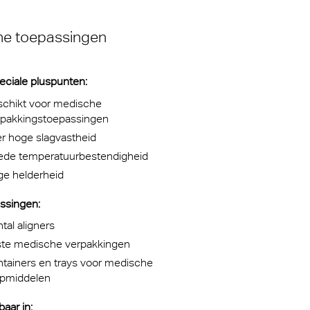
 voor
m van de
he toepassingen
sche
e eeuw
eciale pluspunten:
schikt voor medische
thetisch
rpakkingstoepassingen
r hoge slagvastheid
ede temperatuurbestendigheid
ge helderheid
ssingen:
tal aligners
ste medische verpakkingen
tainers en trays voor medische
lpmiddelen
aar in: