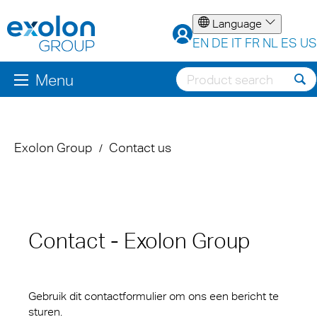
Language
EN
DE
IT
FR
NL
ES
US
Menu
Exolon Group
Contact us
Contact - Exolon Group
Gebruik dit contactformulier om ons een bericht te
sturen.