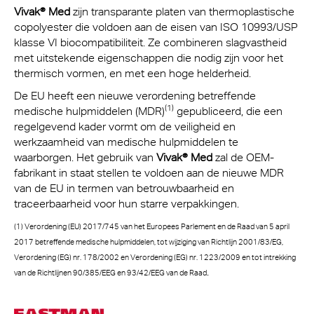
Vivak® Med
zijn transparante platen van thermoplastische
copolyester die voldoen aan de eisen van ISO 10993/USP
klasse VI biocompatibiliteit. Ze combineren slagvastheid
met uitstekende eigenschappen die nodig zijn voor het
thermisch vormen, en met een hoge helderheid.
De EU heeft een nieuwe verordening betreffende
(1)
medische hulpmiddelen (MDR)
gepubliceerd, die een
regelgevend kader vormt om de veiligheid en
werkzaamheid van medische hulpmiddelen te
waarborgen. Het gebruik van
Vivak® Med
zal de OEM-
fabrikant in staat stellen te voldoen aan de nieuwe MDR
van de EU in termen van betrouwbaarheid en
traceerbaarheid voor hun starre verpakkingen.
(1) Verordening (EU) 2017/745 van het Europees Parlement en de Raad van 5 april
2017 betreffende medische hulpmiddelen, tot wijziging van Richtlijn 2001/83/EG,
Verordening (EG) nr. 178/2002 en Verordening (EG) nr. 1223/2009 en tot intrekking
.
van de Richtlijnen 90/385/EEG en 93/42/EEG van de Raad