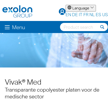
Language
EN
DE
IT
FR
NL
ES
US
Menu
Vivak® Med
Transparante copolyester platen voor de
medische sector