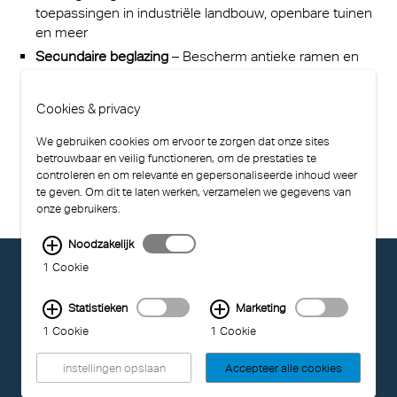
toepassingen in industriële landbouw, openbare tuinen
en meer
Secundaire beglazing
– Bescherm antieke ramen en
verbeter de isolatie in historische gebouwen zoals
kerken en kathedralen
Cookies & privacy
We gebruiken cookies om ervoor te zorgen dat onze sites
betrouwbaar en veilig functioneren, om de prestaties te
controleren en om relevante en gepersonaliseerde inhoud weer
te geven. Om dit te laten werken, verzamelen we gegevens van
onze gebruikers.
Noodzakelijk
© EXOLON GROUP
1 Cookie
GENERAL CONDITIONS OF USE
PRIVACY STATEMENT
Statistieken
Marketing
COMPLIANCE
1 Cookie
1 Cookie
IMPRINT
instellingen opslaan
Accepteer alle cookies
LAST UPDATED: 04.08.2026