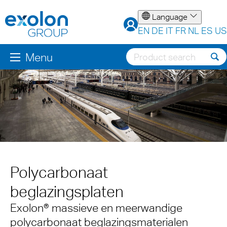
Language
EN
DE
IT
FR
NL
ES
US
Menu
Polycarbonaat
beglazingsplaten
Exolon® massieve en meerwandige
polycarbonaat beglazingsmaterialen