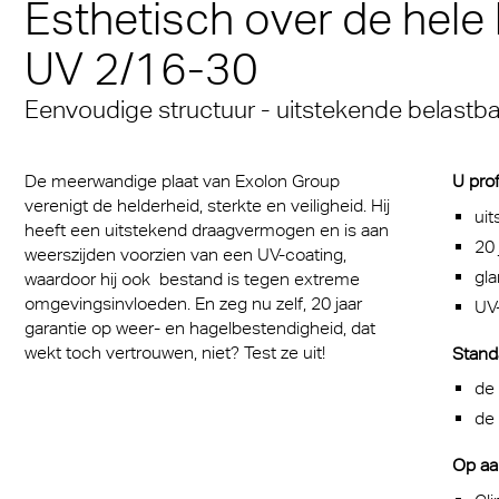
Esthetisch over de hele l
Een mediterrane sfeer
® Multiwall
baan
stof platen voor medische
cal Information
Multi UV IQ-Relax
FR
iedereen
Massief gelaatsscher
UV 2/16-30
iddelen
r® Multiwall Sheets
 & Conditions
Exolon Group
Multi UV no drop
Exolon® Optica - Opti
Met de A380 de 21 st
 infecties beschermende
Eenvoudige structuur - uitstekende belastb
n® Panel
kwaliteit
in
Multi Accessories
cten
n® Solid
Titan
Overtuigend, zowel es
FAQ Meerwandige
De meerwandige plaat van Exolon Group
U prof
reclame
als qua functionaliteit
n® LED
Polycarbonaat Plaat
Vista
verenigt de helderheid, sterkte en veiligheid. Hij
ui
heeft een uitstekend draagvermogen en is aan
rlichting
20 
a®
Exolon® Med
weerszijden voorzien van een UV-coating,
gl
waardoor hij ook bestand is tegen extreme
rie
®
WS Welding Shield
omgevingsinvloeden. En zeg nu zelf, 20 jaar
UV
garantie op weer- en hagelbestendigheid, dat
transport
ite®
Silent Sound
wekt toch vertrouwen, niet? Test ze uit!
Standa
zing
de
®
FAQ Solid
de 
ouwkassen
 massieve platen
Op aa
obiel