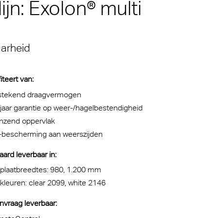
ijn: Exolon® multi
 voor
m van de
sche
e eeuw
aarheid
thetisch
iteert van:
tstekend draagvermogen
jaar garantie op weer-/hagelbestendigheid
anzend oppervlak
-bescherming aan weerszijden
ard leverbaar in:
 plaatbreedtes: 980, 1.200 mm
kleuren: clear 2099, white 2146
nvraag leverbaar: