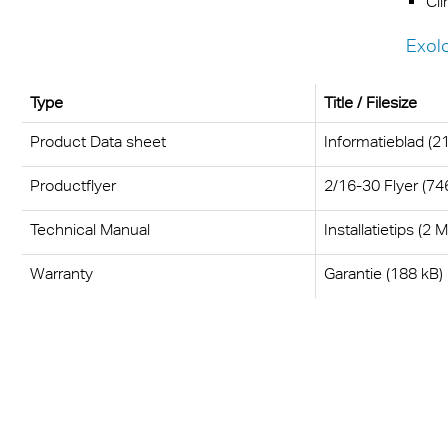
Cl
dsafscherming
Exol
Type
Title / Filesize
Product Data sheet
Informatieblad (2
Productflyer
2/16-30 Flyer (74
Technical Manual
Installatietips (2 
Warranty
Garantie (188 kB)