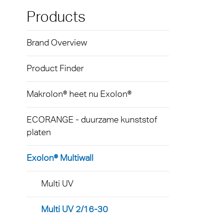
Exolon
Loop
Kunst
Techni
Products
hulpm
AkyVe
Terms
Brand Overview
Tegen
Exolo
produ
Product Finder
Exolo
Licht
Exolo
Makrolon® heet nu Exolon®
Led-ve
Inspri
ECORANGE - duurzame kunststof
Indust
platen
Vivak
Massa
Curval
Exolon® Multiwall
Begla
Axpet
Multi UV
Tuinb
Opake
Multi UV 2/16-30
Autom