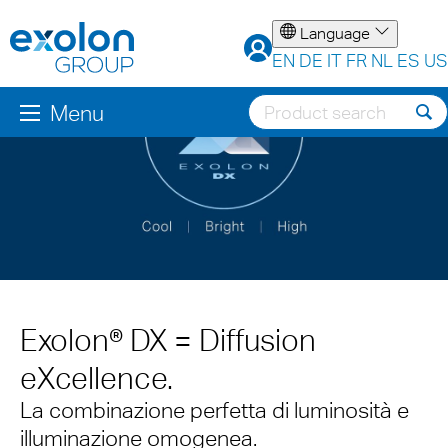
Language
EN
DE
IT
FR
NL
ES
US
Menu
Exolon® DX = Diffusion
eXcellence.
La combinazione perfetta di luminosità e
illuminazione omogenea.