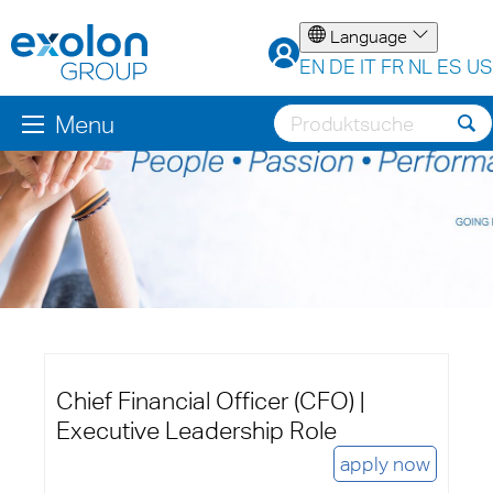
Language
EN
DE
IT
FR
NL
ES
US
Menu
Chief Financial Officer (CFO) |
Executive Leadership Role
apply now