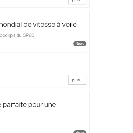
ondial de vitesse à voile
 cockpit du SP80
News
plus...
e parfaite pour une
News