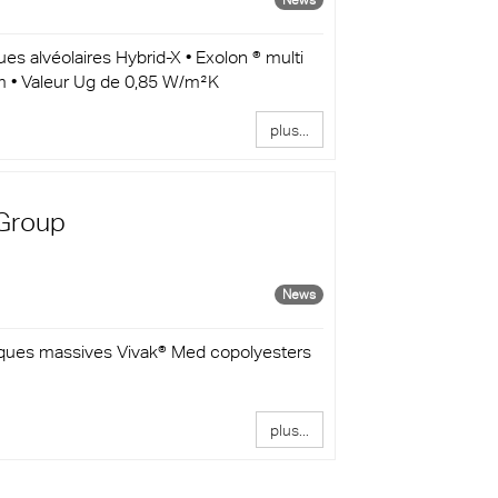
es alvéolaires Hybrid-X • Exolon ® multi
m • Valeur Ug de 0,85 W/m²K
plus...
 Group
News
aques massives Vivak® Med copolyesters
plus...