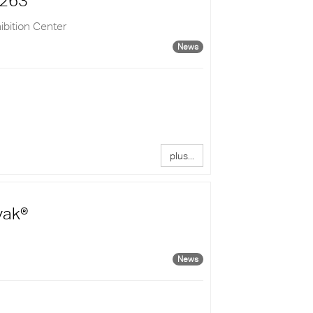
-263
ibition Center
News
plus...
vak®
News