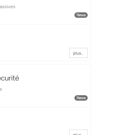
assives
News
plus...
écurité
e
News
plus...